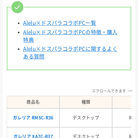
Alelu×ドスパラコラボPC一覧
Alelu×ドスパラコラボPCの特徴・購入
特典
Alelu×ドスパラコラボPCに関するよく
ある質問
スクロールできます
商品名
種類
G
ガレリア RM5C-R36
デスクトップ
RTX
ガレリア XA7C-R37
デスクトップ
RTX