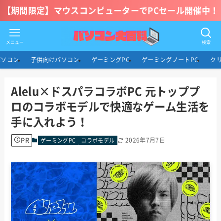
【期間限定】マウスコンピューターでPCセール開催中！
メニュー
検索
パソコン
子供向けパソコン
ゲーミングPC
ゲーミングノートPC
ク
Alelu×ドスパラコラボPC 元トッププ
ロのコラボモデルで快適なゲーム生活を
手に入れよう！
PR
2026年7月7日
ゲーミングPC
コラボモデル