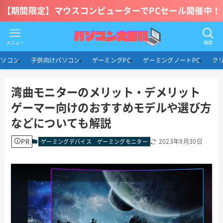
【期間限定】マウスコンピューターでPCセール開催中！
メニュー
検索
パソコン
子供向けパソコン
ゲーミングPC
ゲーミングノートPC
ク
湾曲モニターのメリット・デメリット
ゲーマー向けのおすすめモデルや選び方
などについても解説
PR
2023年9月30日
ゲーミングデバイス
ゲーミングモニター