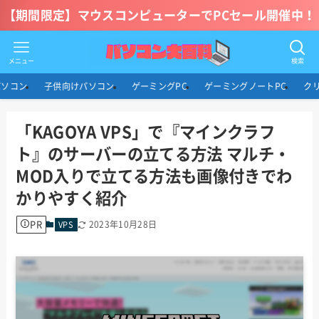
【期間限定】マウスコンピューターでPCセール開催中！
メニュー
検索
パソコン
子供向けパソコン
ゲーミングPC
ゲーミングノートPC
ク
「KAGOYA VPS」で『マインクラフ
ト』のサーバーの立てる方法 マルチ・
MOD入りで立てる方法も画像付きでわ
かりやすく紹介
PR
2023年10月28日
VPS