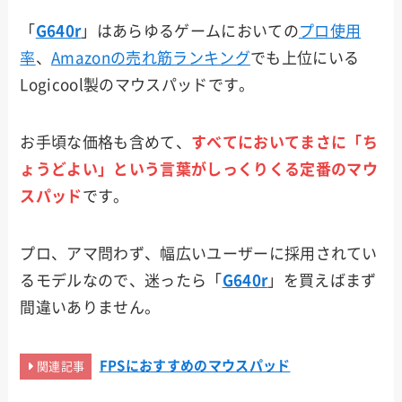
「
G640r
」はあらゆるゲームにおいての
プロ使用
率
、
Amazonの売れ筋ランキング
でも上位にいる
Logicool製のマウスパッドです。
お手頃な価格も含めて、
すべてにおいてまさに「ち
ょうどよい」
という
言葉
が
しっくりくる定番のマウ
スパッド
です。
プロ、アマ問わず、幅広いユーザーに採用されてい
るモデルなので、迷ったら「
G640r
」を買えばまず
間違いありません。
FPSにおすすめのマウスパッド
関連記事