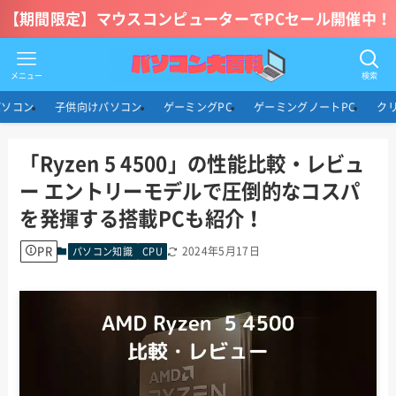
【期間限定】マウスコンピューターでPCセール開催中！
メニュー
検索
パソコン
子供向けパソコン
ゲーミングPC
ゲーミングノートPC
ク
「Ryzen 5 4500」の性能比較・レビュ
ー エントリーモデルで圧倒的なコスパ
を発揮する搭載PCも紹介！
PR
2024年5月17日
パソコン知識
CPU