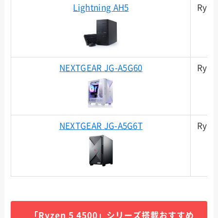
Lightning AH5
Ryze
NEXTGEAR JG-A5G60
Ryze
NEXTGEAR JG-A5G6T
Ryze
「Ryzen 5 4500」シリーズ搭載おすすめ