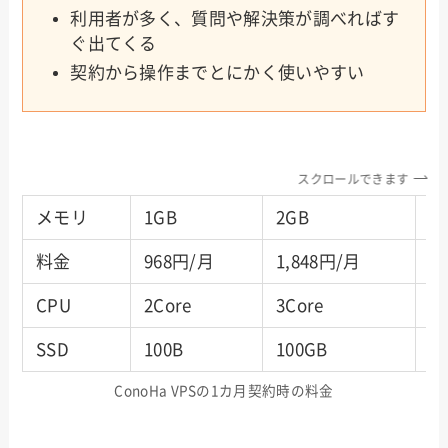
利用者が多く、質問や解決策が調べればす
ぐ出てくる
契約から操作までとにかく使いやすい
スクロールできます
メモリ
1GB
2GB
4
料金
968円/月
1,848円/月
3
CPU
2Core
3Core
4
SSD
100B
100GB
1
ConoHa VPSの1カ月契約時の料金