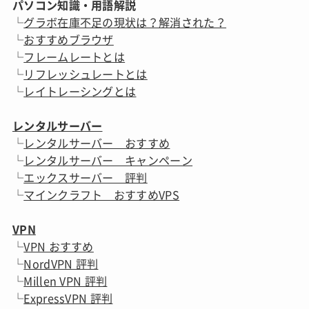
パソコン知識・用語解説
└
グラボ在庫不足の現状は？解消された？
└
おすすめブラウザ
└
フレームレートとは
└
リフレッシュレートとは
└
レイトレーシングとは
レンタルサーバー
└
レンタルサーバー おすすめ
└
レンタルサーバー キャンペーン
└
エックスサーバー 評判
└
マインクラフト おすすめVPS
VPN
└
VPN おすすめ
└
NordVPN 評判
└
Millen VPN 評判
└
ExpressVPN 評判