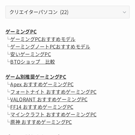
カ
テ
ゴ
リ
ゲーミングPC
ー
└
ゲーミングPCおすすめモデル
一
└
ゲーミングノートPCおすすめモデル
覧
└
安いゲーミングPC
└
BTOショップ 比較
ゲーム別推奨ゲーミングPC
└
Apex おすすめゲーミングPC
└
フォートナイト おすすめゲーミングPC
└
VALORANT おすすめゲーミングPC
└
FF14 おすすめゲーミングPC
└
マインクラフト おすすめゲーミングPC
└
原神 おすすめゲーミングPC