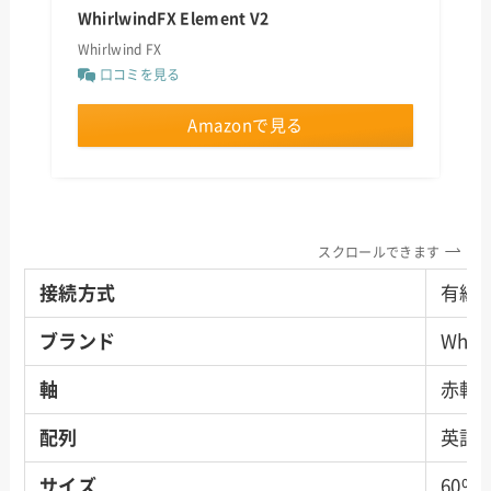
WhirlwindFX Element V2
Whirlwind FX
口コミを見る
Amazonで見る
スクロールできます
接続方式
有線
ブランド
Whir
軸
赤軸
配列
英語
サイズ
60%