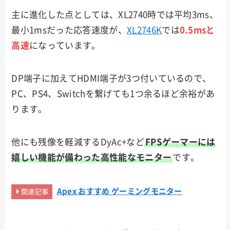
主に進化した点としては、XL2740時では平均3ms、
最小1msだった応答速度が、
XL2746K
では
0.5msと
高速
になっています。
DP端子に加えてHDMI端子が3つ付いているので、
PC、PS4、Switchを繋げても1つ余るほど余裕があ
ります。
他にも残像を軽減するDyAc+など
FPSゲーマーには
嬉しい機能が備わった高性能なモニター
です。
Apex おすすめ ゲーミングモニター
関連記事