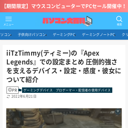
【期間限定】マウスコンピューターでPCセール開催中！
メニュー
検索
パソコン
子供向けパソコン
ゲーミングPC
ゲーミングノートPC
ク
iiTzTimmy(ティミー)の『Apex
Legends』での設定まとめ 圧倒的強さ
を支えるデバイス・設定・感度・彼女に
ついて紹介
PR
ゲーミングデバイス
プロゲーマー・配信者の使用デバイス
2022年6月21日