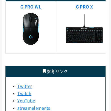
G PRO WL
G PRO X
参考リンク
Twitter
Twitch
YouTube
streamelements