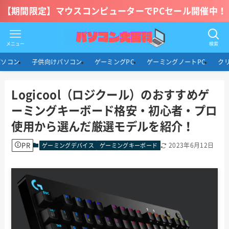
【期間限定】マウスコンピューターでPCセール開催中！
メニュー
検索
パソコン
子供向けパソコン
ゲーミングPC
ゲーミングノートPC
ク
Logicool（ロジクール）のおすすめゲ
ーミングキーボード格安・初心者・プロ
使用から選んだ厳選モデルを紹介！
PR
2023年6月12日
ゲーミングデバイス
ゲーミングキーボード