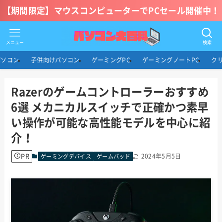
【期間限定】マウスコンピューターでPCセール開催中！
メニュー
検索
パソコン
子供向けパソコン
ゲーミングPC
ゲーミングノートPC
ク
Razerのゲームコントローラーおすすめ
6選 メカニカルスイッチで正確かつ素早
い操作が可能な高性能モデルを中心に紹
介！
PR
2024年5月5日
ゲーミングデバイス
ゲームパッド