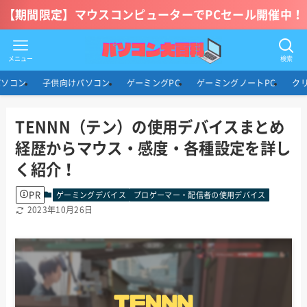
【期間限定】マウスコンピューターでPCセール開催中！
メニュー
検索
パソコン
子供向けパソコン
ゲーミングPC
ゲーミングノートPC
ク
TENNN（テン）の使用デバイスまとめ
経歴からマウス・感度・各種設定を詳し
く紹介！
PR
ゲーミングデバイス
プロゲーマー・配信者の使用デバイス
2023年10月26日