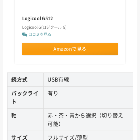
Logicool G512
Logicool G(ロジクール G)
口コミを見る
Amazonで見る
続方式
USB有線
バックライ
有り
ト
軸
赤・茶・青から選択（切り替え
可能）
サイズ
フルサイズ/薄型