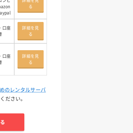
コンビ
詳細を見
azon
る
aypal
・口座
詳細を見
替
る
・口座
詳細を見
替
る
すめのレンタルサーバ
てください。
る