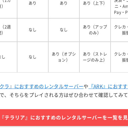
（1カ
決済・
あり
あり
あり（上下）
月）
ニ・Am
Pay・P
（2週
あり（アップ
クレカ
なし
なし
間）
のみ）
振
あり（オプシ
あり（ストレ
クレカ
なし
なし
ョン）
ージのみ上）
振
クラ』におすすめのレンタルサーバー
や
『ARK』におす
で、そちらをプレイされる方はぜひ合わせて確認してみ
『テラリア』におすすめのレンタルサーバーを一覧を見