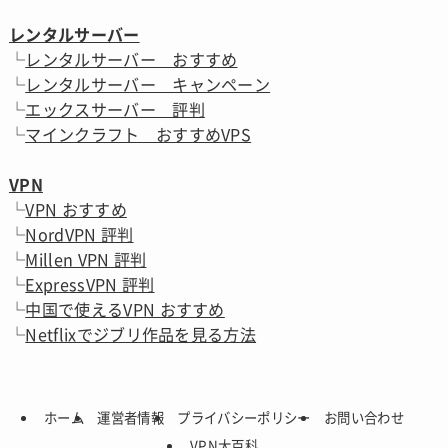
レンタルサーバー
└
レンタルサーバー おすすめ
└
レンタルサーバー キャンペーン
└
エックスサーバー 評判
└
マインクラフト おすすめVPS
VPN
└
VPN おすすめ
└
NordVPN 評判
└
Millen VPN 評判
└
ExpressVPN 評判
└
中国で使えるVPN おすすめ
└
Netflixでジブリ作品を見る方法
ホーム
運営者情報
プライバシーポリシー
お問い合わせ
VPN大百科