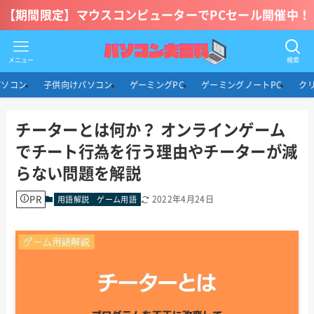
【期間限定】マウスコンピューターでPCセール開催中！
メニュー
検索
パソコン
子供向けパソコン
ゲーミングPC
ゲーミングノートPC
ク
チーターとは何か？ オンラインゲーム
でチート行為を行う理由やチーターが減
らない問題を解説
PR
2022年4月24日
用語解説
ゲーム用語