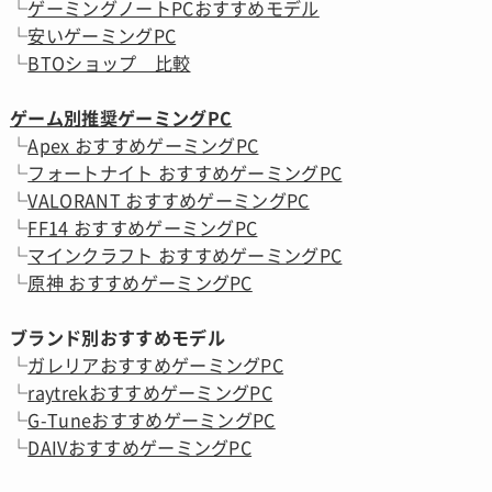
一
└
ゲーミングノートPCおすすめモデル
覧
└
安いゲーミングPC
└
BTOショップ 比較
ゲーム別推奨ゲーミングPC
└
Apex おすすめゲーミングPC
└
フォートナイト おすすめゲーミングPC
└
VALORANT おすすめゲーミングPC
└
FF14 おすすめゲーミングPC
└
マインクラフト おすすめゲーミングPC
└
原神 おすすめゲーミングPC
ブランド別おすすめモデル
└
ガレリアおすすめゲーミングPC
└
raytrekおすすめゲーミングPC
└
G-TuneおすすめゲーミングPC
└
DAIVおすすめゲーミングPC