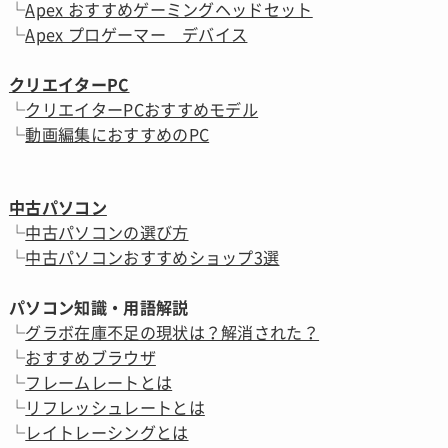
└
Apex おすすめゲーミングヘッドセット
└
Apex プロゲーマー デバイス
クリエイターPC
└
クリエイターPCおすすめモデル
└
動画編集におすすめのPC
中古パソコン
└
中古パソコンの選び方
└
中古パソコンおすすめショップ3選
パソコン知識・用語解説
└
グラボ在庫不足の現状は？解消された？
└
おすすめブラウザ
└
フレームレートとは
└
リフレッシュレートとは
└
レイトレーシングとは