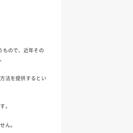
うもので、近年その
。
力方法を提供するとい
です。
ません。