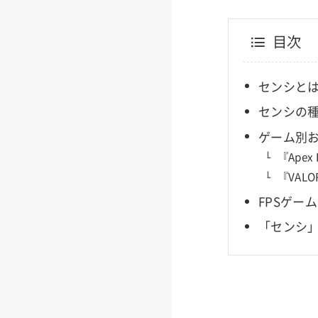
目次
センシと
センシの
ゲーム別
『Apex
『VAL
FPSゲー
「センシ