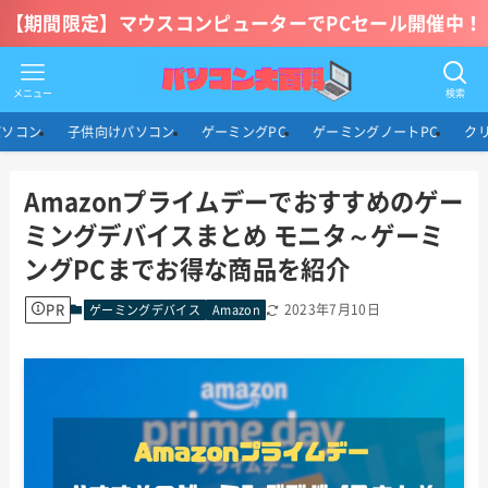
【期間限定】マウスコンピューターでPCセール開催中！
メニュー
検索
パソコン
子供向けパソコン
ゲーミングPC
ゲーミングノートPC
ク
Amazonプライムデーでおすすめのゲー
ミングデバイスまとめ モニタ～ゲーミ
ングPCまでお得な商品を紹介
PR
2023年7月10日
ゲーミングデバイス
Amazon