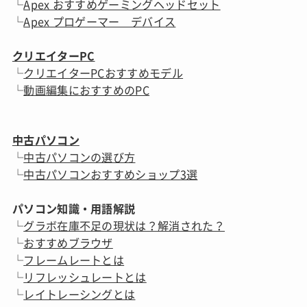
└
Apex おすすめゲーミングヘッドセット
└
Apex プロゲーマー デバイス
クリエイターPC
└
クリエイターPCおすすめモデル
└
動画編集におすすめのPC
中古パソコン
└
中古パソコンの選び方
└
中古パソコンおすすめショップ3選
パソコン知識・用語解説
└
グラボ在庫不足の現状は？解消された？
└
おすすめブラウザ
└
フレームレートとは
└
リフレッシュレートとは
└
レイトレーシングとは