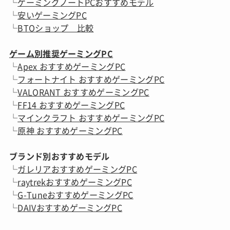
一
└
ゲーミングノートPCおすすめモデル
覧
└
安いゲーミングPC
└
BTOショップ 比較
ゲーム別推奨ゲーミングPC
└
Apex おすすめゲーミングPC
└
フォートナイト おすすめゲーミングPC
└
VALORANT おすすめゲーミングPC
└
FF14 おすすめゲーミングPC
└
マインクラフト おすすめゲーミングPC
└
原神 おすすめゲーミングPC
ブランド別おすすめモデル
└
ガレリアおすすめゲーミングPC
└
raytrekおすすめゲーミングPC
└
G-TuneおすすめゲーミングPC
└
DAIVおすすめゲーミングPC