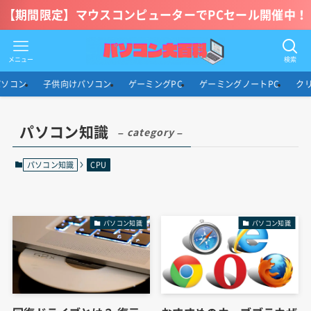
【期間限定】マウスコンピューターでPCセール開催中！
メニュー
検索
パソコン
子供向けパソコン
ゲーミングPC
ゲーミングノートPC
ク
パソコン知識
– category –
パソコン知識
CPU
パソコン知識
パソコン知識