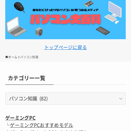
トップページに戻る
ホーム
パソコン知識
カテゴリー一覧
カ
テ
ゴ
リ
ゲーミングPC
ー
└
ゲーミングPCおすすめモデル