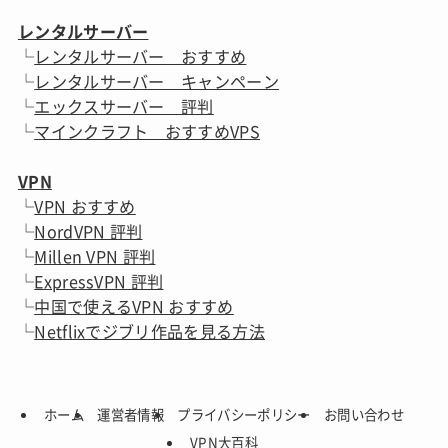
レンタルサーバー
└
レンタルサーバー おすすめ
└
レンタルサーバー キャンペーン
└
エックスサーバー 評判
└
マインクラフト おすすめVPS
VPN
└
VPN おすすめ
└
NordVPN 評判
└
Millen VPN 評判
└
ExpressVPN 評判
└
中国で使えるVPN おすすめ
└
Netflixでジブリ作品を見る方法
ホーム
運営者情報
プライバシーポリシー
お問い合わせ
VPN大百科