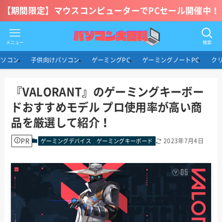
【期間限定】マウスコンピューターでPCセール開催中！
メニュー
検索
パソコン
子供向けパソコン
ゲーミングPC
ゲーミングノートPC
ク
『VALORANT』のゲーミングキーボー
ドおすすめモデル プロ使用率が高い商
品を厳選して紹介！
PR
2023年7月4日
ゲーミングデバイス
ゲーミングキーボード