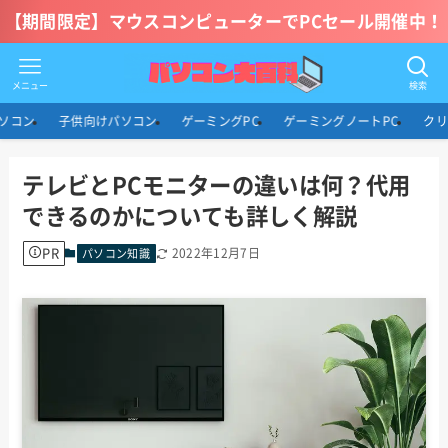
【期間限定】マウスコンピューターでPCセール開催中！
メニュー
検索
ソコン
子供向けパソコン
ゲーミングPC
ゲーミングノートPC
クリ
テレビとPCモニターの違いは何？代用
できるのかについても詳しく解説
PR
2022年12月7日
パソコン知識