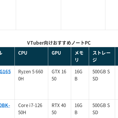
VTuber向けおすすめノートPC
ル
CPU
GPU
メモ
ストレー
リ
ジ
-G165
Ryzen 5 660
GTX 16
16G
500GB S
0H
50
B
SD
0BK-
Core i7-126
RTX 40
16G
500GB S
50H
50
B
SD