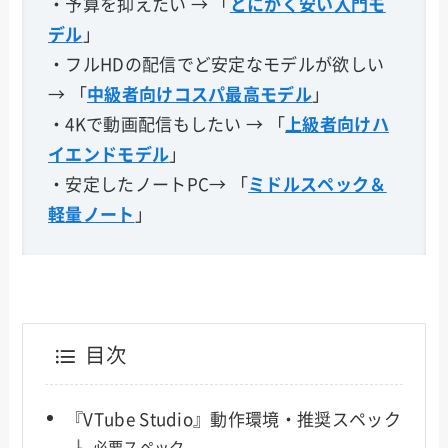
・予算を抑えたい → 「
とにかく安い入門モ
デル
」
・フルHDの配信でど安定なモデルが欲しい
→ 「
中級者向けコスパ最高モデル
」
・4Kで動画配信もしたい → 「
上級者向けハ
イエンドモデル
」
・安定したノートPC→ 「
ミドルスペック＆
軽量ノート
」
目次
『VTube Studio』動作環境・推奨スペック
必要スペック