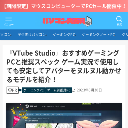
【期間限定】マウスコンピューターでPCセール開催中！
メニュー
検索
パソコン
子供向けパソコン
ゲーミングPC
ゲーミングノートPC
ク
『VTube Studio』おすすめゲーミング
PCと推奨スペック ゲーム実況で使用し
ても安定してアバターをヌルヌル動かせ
るモデルを紹介！
PR
2023年6月30日
ゲーミングPC
ゲーム別推奨PC