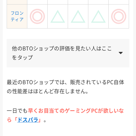
フロン
ティア
他のBTOショップの評価を見たい人はここ
をタップ
ゲー
メー
納品
サポ
使い
値段
マー
最近のBTOショップでは、販売されているPC自体
カー
速度
ート
勝手
向け
の性能差はほとんど存在しません。
サイ
コム
一日でも
早くお目当てのゲーミングPCが欲しいな
ら「
ドスパラ
」
。
ツク
モ