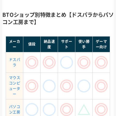
BTOショップ別特徴まとめ【ドスパラからパソ
コン工房まで】
メーカ
納品速
サポー
使い勝
ゲーマ
値段
ー
度
ト
手
ー向け
ドスパ
ラ
マウス
コンピ
ュータ
ー
パソコ
ン工房