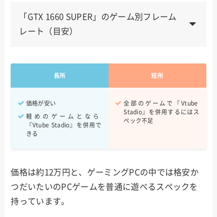
「GTX 1660 SUPER」のゲーム別フレーム
レート（目安）
Apex Legends
100~144fps
長所
短所
VALORANT
240fps~
Fortnite
200~300fps
価格が安い
全部のゲームで『Vtube
Stadio』を併用するにはス
軽めのゲームとなら
ペック不足
Escape From Tarkov
80~100fps
『Vtube Stadio』を併用で
きる
価格は約12万円と、ゲーミングPCの中では格安か
つだいたいのPCゲームを普通に遊べるスペックを
持っています。