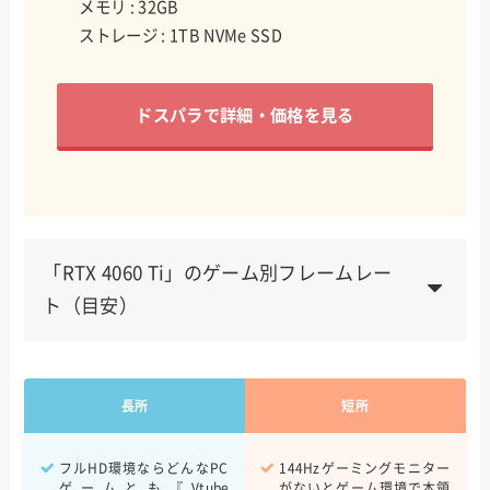
メモリ : 32GB
ストレージ : 1TB NVMe SSD
ドスパラで詳細・価格を見る
「RTX 4060 Ti」のゲーム別フレームレー
ト（目安）
Apex Legends
200~240
長所
短所
VALORANT
240fps~
Fortnite
400fps~
フルHD環境ならどんなPC
144Hzゲーミングモニター
ゲームとも『Vtube
がないとゲーム環境で本領