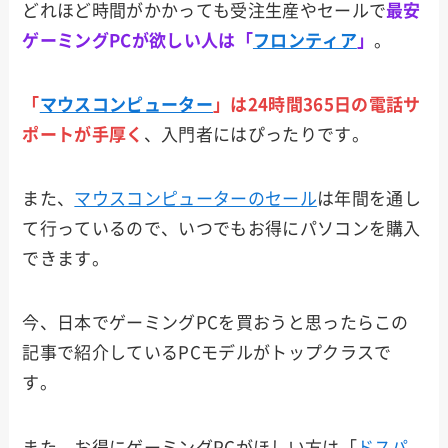
どれほど時間がかかっても受注生産やセールで
最安
ゲーミングPCが欲しい人は「
フロンティア
」
。
Dell
「
マウスコンピューター
」は24時間365日の電話サ
Lenov
ポートが手厚く
、入門者にはぴったりです。
o
また、
マウスコンピューターのセール
は年間を通し
MSI
て行っているので、いつでもお得にパソコンを購入
できます。
HP
今、日本でゲーミングPCを買おうと思ったらこの
記事で紹介しているPCモデルがトップクラスで
ASUS
す。
また、お得にゲーミングPCがほしい方は「
ドスパ