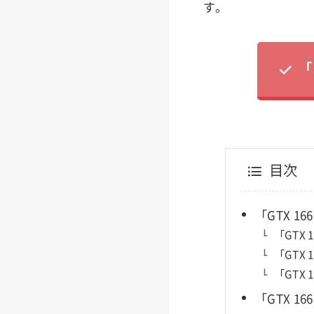
す。
「
目次
「GTX 1
「GTX
「GTX 
「GTX 
「GTX 1