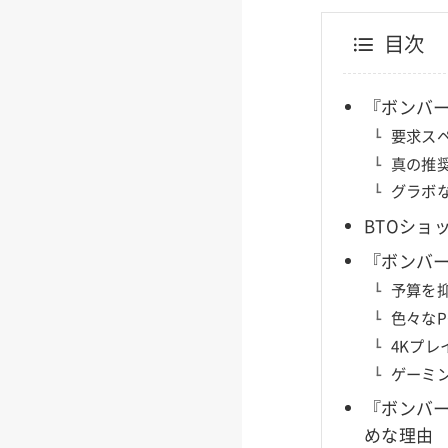
目次
『ボンバ
要求ス
真の推
グラボ
BTOショ
『ボンバー
予算を
色々なP
4Kプ
ゲーミ
『ボンバ
めな理由