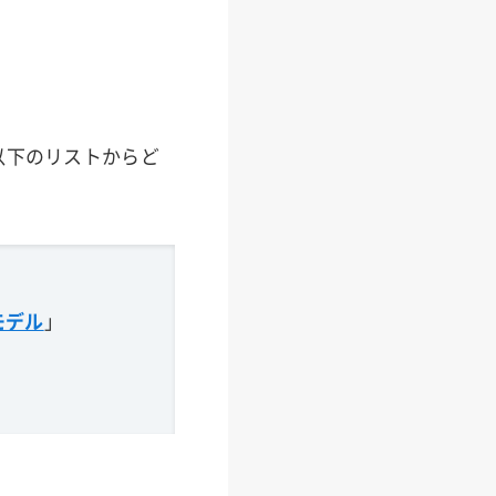
以下のリストからど
モデル
」