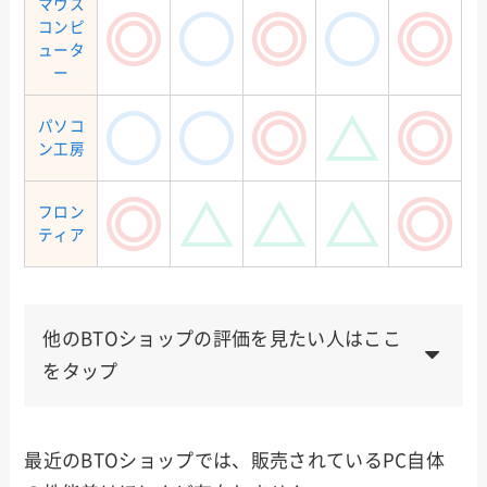
マウス
コンピ
ュータ
ー
パソコ
ン工房
フロン
ティア
他のBTOショップの評価を見たい人はここ
をタップ
ゲー
メー
納品
サポ
使い
値段
マー
最近のBTOショップでは、販売されているPC自体
カー
速度
ート
勝手
向け