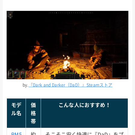
by.
『Dark and Darker（DaD）』Steamストア
モデ
価
こんな人におすすめ！
ル名
格
帯
RM5
約
そこそこ安く快適に『DaD』をプ