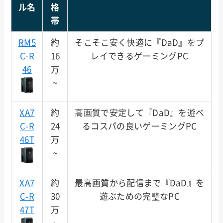
ル名
格
帯
RM5
約
そこそこ安く快適に『DaD』をプ
C-R
16
レイできるゲーミングPC
46
万
~
XA7
約
高画質で安定して『DaD』を遊べ
C-R
24
るコスパの良いゲーミングPC
46T
万
~
XA7
約
最高画質から配信まで『DaD』を
C-R
30
遊ぶための完璧なPC
47T
万