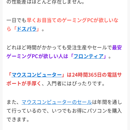
の性能差はほとんど存在しません。
サイ
コム
一日でも
早くお目当てのゲーミングPCが欲しいな
ら「
ドスパラ
」
。
ツク
モ
どれほど時間がかかっても受注生産やセールで
最安
ゲーミングPCが欲しい人は「
フロンティア
」
。
Dell
「
マウスコンピューター
」は24時間365日の電話サ
Lenov
ポートが手厚く
、入門者にはぴったりです。
o
また、
マウスコンピューターのセール
は年間を通し
MSI
て行っているので、いつでもお得にパソコンを購入
できます。
HP