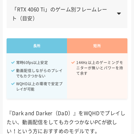
「RTX 4060 Ti」のゲーム別フレームレー
ト（目安）
Apex Legends
200~240
長所
短所
VALORANT
240fps~
Fortnite
400fps~
常時60fps以上安定
144Hz以上のゲーミングモ
ニターが無いとパワーを持
動画配信しながらのプレイ
て余す
Escape From Tarkov
90~120fps
でもカクつかない
WQHD以上の環境で安定プ
レイが可能
『Dark and Darker（DaD）』をWQHDでプレイし
たい、動画配信をしてもカクつかないPCが欲し
い！という方におすすめのモデルです。