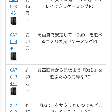
C-R
16
レイできるゲーミングPC
46
万
~
XA7
約
高画質で安定して『DaD』を遊べ
C-R
24
るコスパの良いゲーミングPC
46T
万
~
XA7
約
最高画質から配信まで『DaD』を
C-R
30
遊ぶための完璧なPC
47T
万
~
XL7
約
『DaD』をサクッといつでもどこ