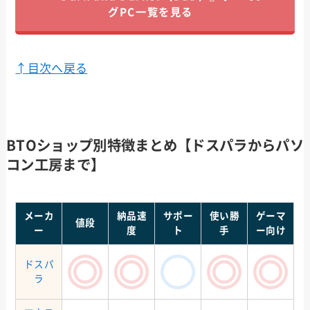
グPC一覧を見る
↑目次へ戻る
BTOショップ別特徴まとめ【ドスパラからパソ
コン工房まで】
メーカ
納品速
サポー
使い勝
ゲーマ
値段
ー
度
ト
手
ー向け
ドスパ
ラ