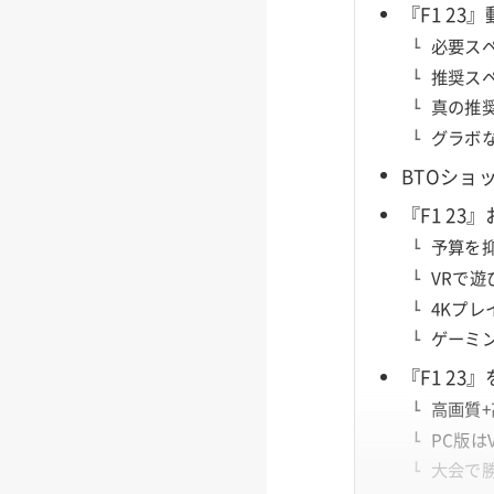
『F1 2
必要ス
推奨ス
真の推
グラボ
BTOショ
『F1 2
予算を
VRで遊
4Kプ
ゲーミ
『F1 2
高画質+
PC版は
大会で