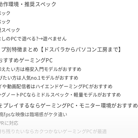
3』動作環境・推奨スペック
ペック
ペック
奨スペック
なしのPCで遊べる?→遊べません
ップ別特徴まとめ【ドスパラからパソコン工房まで】
3』おすすめゲーミングPC
抑えたい方は格安入門モデルがおすすめ
びたい方は人気no.1モデルがおすすめ
レイや動画配信者はハイエンドゲーミングPCがおすすめ
ングノートPCならミドルスペック・軽量モデルがおすすめ
3』をプレイするならゲーミングPC・モニター環境がおすすめ
高fpsな映像は臨場感がケタ違い
VRに対応
勝ち残りたいならカクつかないゲーミングPCが最適