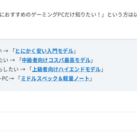
におすすめのゲーミングPCだけ知りたい！」という方は
 → 「
とにかく安い入門モデル
」
い → 「
中級者向けコスパ最高モデル
」
もしたい → 「
上級者向けハイエンドモデル
」
PC→ 「
ミドルスペック＆軽量ノート
」