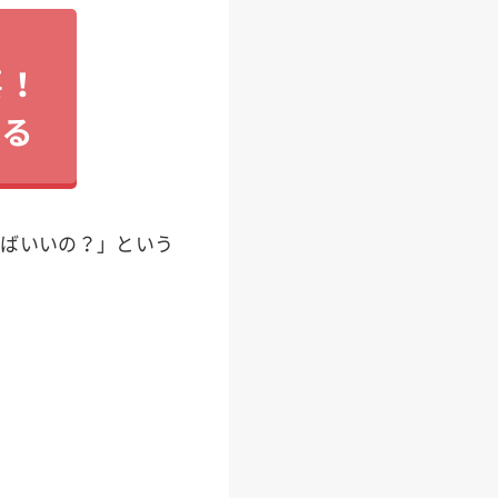
要！
見る
えばいいの？」という