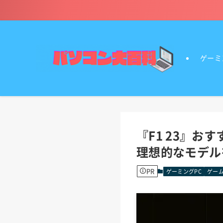
ゲーミ
『F1 23』お
理想的なモデル
PR
ゲーミングPC
ゲーム