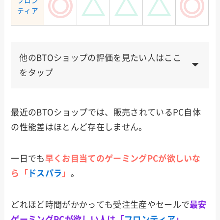
フロン
ティア
他のBTOショップの評価を見たい人はここ
をタップ
ゲー
メー
納品
サポ
使い
値段
マー
最近のBTOショップでは、販売されているPC自体
カー
速度
ート
勝手
向け
の性能差はほとんど存在しません。
サイ
コム
一日でも
早くお目当てのゲーミングPCが欲しいな
ら「
ドスパラ
」
。
ツク
モ
どれほど時間がかかっても受注生産やセールで
最安
ゲーミングPCが欲しい人は「
フロンティア
」
。