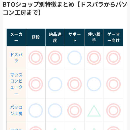
BTOショップ別特徴まとめ【ドスパラからパソ
コン工房まで】
メーカ
納品速
サポー
使い勝
ゲーマ
値段
ー
度
ト
手
ー向け
ドスパ
ラ
マウス
コンピ
ュータ
ー
パソコ
ン工房