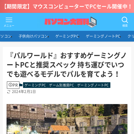
【期間限定】マウスコンピューターでPCセール開催中！
メニュー
検索
パソコン
子供向けパソコン
ゲーミングPC
ゲーミングノートPC
ク
『パルワールド』おすすめゲーミングノ
ートPCと推奨スペック 持ち運びでいつ
でも遊べるモデルでパルを育てよう！
PR
ゲーミングPC
ゲーム別推奨PC
ゲーミングノートPC
2024年2月1日