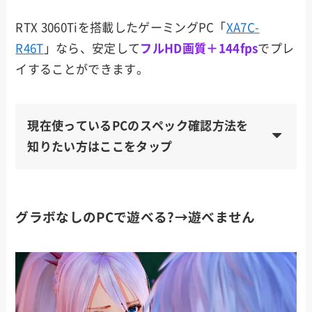
RTX 3060Tiを搭載したゲーミングPC「
XA7C-
R46T
」なら、安定して
フルHD画質＋144fps
でプレ
イすることができます。
現在使っているPCのスペック確認方法を
知りたい方はここをタップ
グラボなしのPCで遊べる?→遊べません