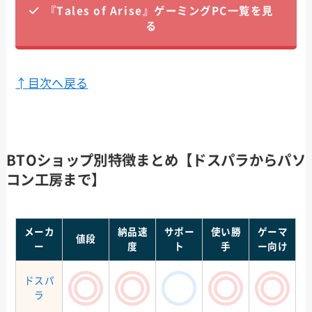
『Tales of Arise』ゲーミングPC一覧を見
る
↑目次へ戻る
BTOショップ別特徴まとめ【ドスパラからパソ
コン工房まで】
メーカ
納品速
サポー
使い勝
ゲーマ
値段
ー
度
ト
手
ー向け
ドスパ
ラ