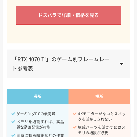
ドスパラで詳細・価格を見る
「RTX 4070 Ti」のゲーム別フレームレー
ト参考表
Apex Legends
300fps~
長所
短所
VALORANT
600fps~
Fortnite
500fps~
ゲーミングPCの最高峰
4Kモニターがないとスペッ
クを活かしきれない
メモリを増設すれば、高品
Escape From Tarkov
140~180fps
質な動画配信が可能
構成パーツを活かすにはメ
モリの増設が必要
同時に動画編集などの作業