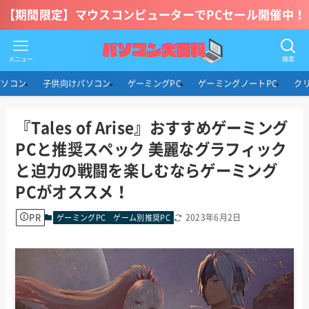
【期間限定】マウスコンピューターでPCセール開催中！
メニュー
検索
パソコン
子供向けパソコン
ゲーミングPC
ゲーミングノートPC
ク
『Tales of Arise』おすすめゲーミング
PCと推奨スペック 美麗なグラフィック
と迫力の戦闘を楽しむならゲーミング
PCがオススメ！
PR
2023年6月2日
ゲーミングPC
ゲーム別推奨PC