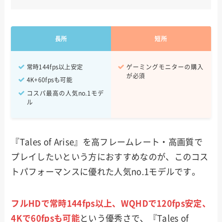
Apex Legends
200~240
長所
短所
VALORANT
240fps~
Fortnite
400fps~
常時144fps以上安定
ゲーミングモニターの購入
が必須
4K+60fpsも可能
Escape From Tarkov
90~120fps
コスパ最高の人気no.1モデ
ル
『Tales of Arise』を高フレームレート・高画質で
プレイしたいという方におすすめなのが、このコス
トパフォーマンスに優れた人気no.1モデルです。
フルHDで常時144fps以上、WQHDで120fps安定、
4Kで60fpsも可能
という優秀さで、『Tales of