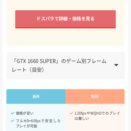
ドスパラで詳細・価格を見る
「GTX 1660 SUPER」のゲーム別フレーム
レート（目安）
Apex Legends
100~144fps
長所
短所
VALORANT
240fps~
Fortnite
200~300fps
価格が安い
120fpsやWQHDでのプレイ
は難しい
フルHD+60fpsで安定した
Escape From Tarkov
80~100fps
プレイが可能