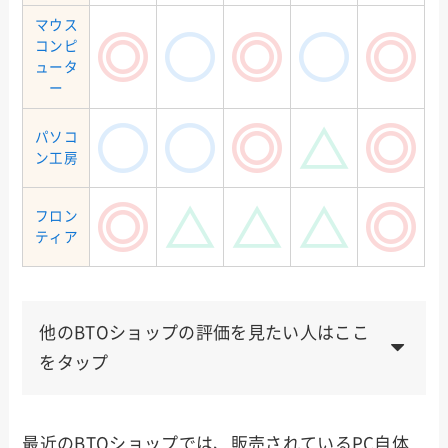
マウス
コンピ
ュータ
ー
パソコ
ン工房
フロン
ティア
他のBTOショップの評価を見たい人はここ
をタップ
ゲー
メー
納品
サポ
使い
値段
マー
最近のBTOショップでは、販売されているPC自体
カー
速度
ート
勝手