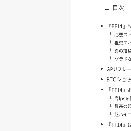
目次
『FF14
必要ス
推奨ス
真の推
グラボ
GPUフレ
BTOショ
『FF14
高fp
最高の
超ハイエ
『FF14