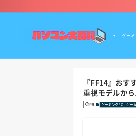
ゲーミ
『FF14』お
重視モデルから
PR
ゲーミングPC
ゲーム