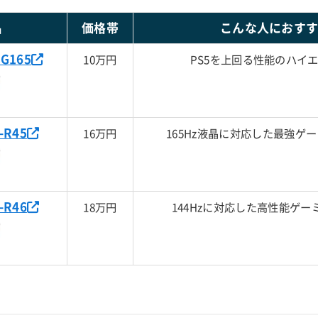
名
価格帯
こんな人におす
G165
10万円
PS5を上回る性能のハイ
-R45
16万円
165Hz液晶に対応した最強ゲ
-R46
18万円
144Hzに対応した高性能ゲー