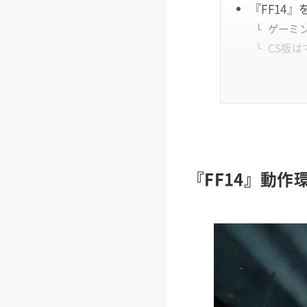
『FF14
ゲーミ
CS版
『FF14』動