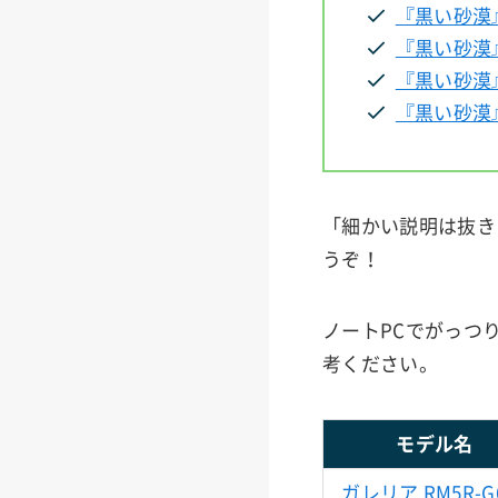
『黒い砂漠
『黒い砂漠
『黒い砂漠
『黒い砂漠
「細かい説明は抜き
うぞ！
ノートPCでがっつ
考ください。
モデル名
ガレリア RM5R-G