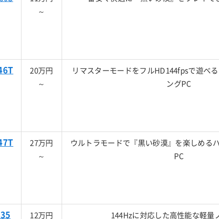
～
46T
20万円
リマスターモードをフルHD144fpsで遊べ
～
ングPC
47T
27万円
ウルトラモードで『黒い砂漠』を楽しめる
～
PC
35
12万円
144Hzに対応した高性能な軽量