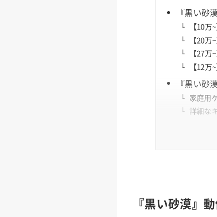
『黒い砂漠
【10
【20万
【27
【12
『黒い砂
家庭用
詳細な
『黒い砂漠』動