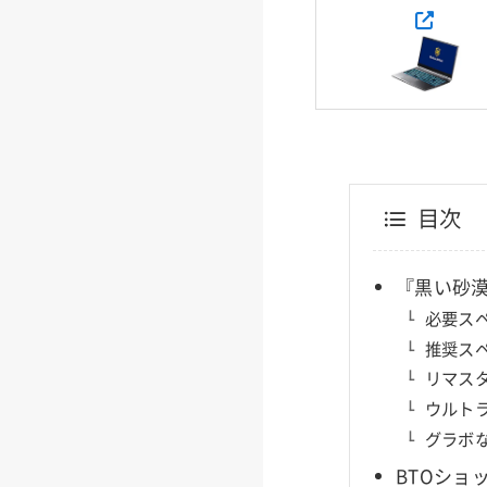
目次
『黒い砂
必要ス
推奨ス
リマス
ウルト
グラボ
BTOショ