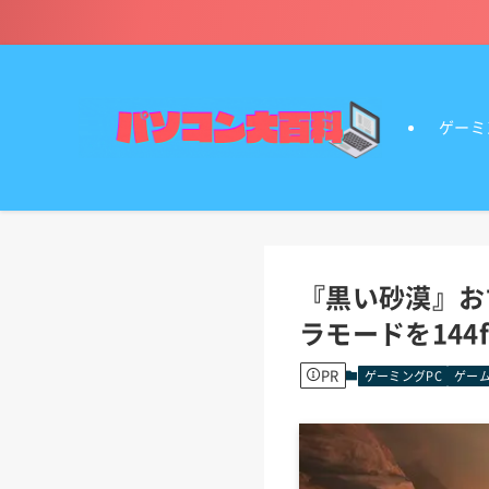
ゲーミ
『黒い砂漠』お
ラモードを144
PR
ゲーミングPC
ゲーム