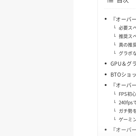
『オーバ
必要ス
推奨ス
真の推
グラボ
GPU＆グ
BTOショ
『オーバー
FPS
240f
ガチ勢
ゲーミ
『オーバ