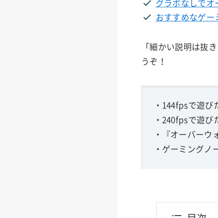
グラボなしでオ
おすすめなゲー
「細かい説明は抜き
うぞ！
・144fpsで遊び
・240fpsで遊び
・『オーバーウォッ
・ゲーミングノー
目次