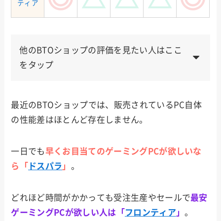
ティア
他のBTOショップの評価を見たい人はここ
をタップ
ゲー
メー
納品
サポ
使い
値段
マー
最近のBTOショップでは、販売されているPC自体
カー
速度
ート
勝手
向け
の性能差はほとんど存在しません。
サイ
コム
一日でも
早くお目当てのゲーミングPCが欲しいな
ら「
ドスパラ
」
。
ツク
モ
どれほど時間がかかっても受注生産やセールで
最安
ゲーミングPCが欲しい人は「
フロンティア
」
。
Dell