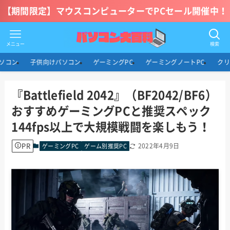
【期間限定】マウスコンピューターでPCセール開催中！
メニュー
検索
ソコン
子供向けパソコン
ゲーミングPC
ゲーミングノートPC
クリ
『Battlefield 2042』（BF2042/BF6）
おすすめゲーミングPCと推奨スペック
144fps以上で大規模戦闘を楽しもう！
PR
2022年4月9日
ゲーミングPC
ゲーム別推奨PC