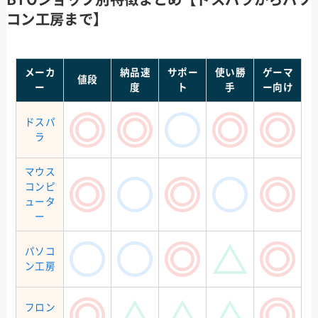
コン工房まで】
メーカ
納品速
サポー
使い勝
ゲーマ
値段
ー
度
ト
手
ー向け
ドスパ
ラ
マウス
コンピ
ュータ
ー
パソコ
ン工房
フロン